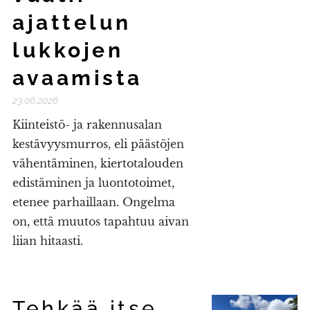
ajattelun
lukkojen
avaamista
23.06.2026
Kiinteistö- ja rakennusalan
kestävyysmurros, eli päästöjen
vähentäminen, kiertotalouden
edistäminen ja luontotoimet,
etenee parhaillaan. Ongelma
on, että muutos tapahtuu aivan
liian hitaasti.
Tehkää itse