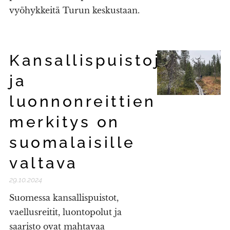
vyöhykkeitä Turun keskustaan.
Kansallispuistojen
ja
luonnonreittien
merkitys on
suomalaisille
valtava
29.10.2024
Suomessa kansallispuistot,
vaellusreitit, luontopolut ja
saaristo ovat mahtavaa