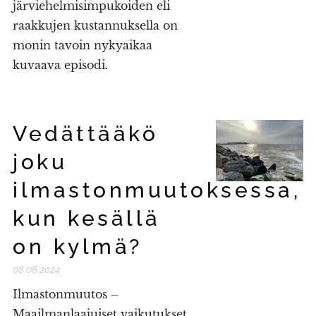
järviehelmisimpukoiden eli
raakkujen kustannuksella on
monin tavoin nykyaikaa
kuvaava episodi.
Vedättääkö
joku
ilmastonmuutoksessa,
kun kesällä
on kylmä?
08.08.2024
Ilmastonmuutos –
Maailmanlaajuiset vaikutukset