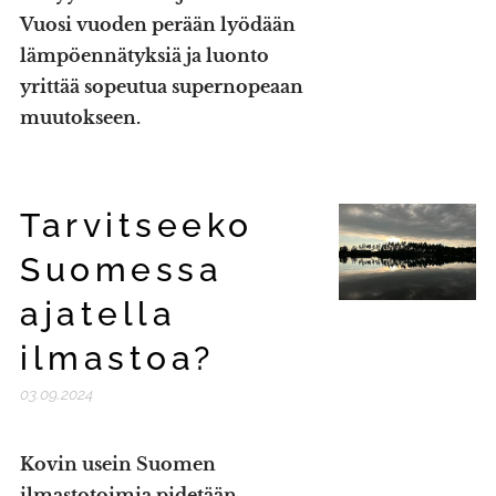
Vuosi vuoden perään lyödään
lämpöennätyksiä ja luonto
yrittää sopeutua supernopeaan
muutokseen.
Tarvitseeko
Suomessa
ajatella
ilmastoa?
03.09.2024
Kovin usein Suomen
ilmastotoimia pidetään