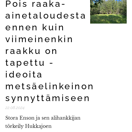
Pois raaka-
ainetaloudesta
ennen kuin
viimeinenkin
raakku on
tapettu -
ideoita
metsäelinkeinon
synnyttämiseen
22.08.2024
Stora Enson ja sen alihankkijan
törkeily Hukkajoen