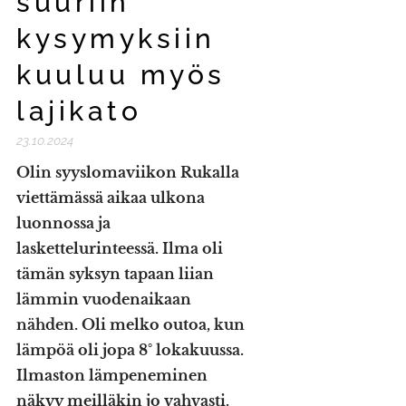
suuriin
kysymyksiin
kuuluu myös
lajikato
23.10.2024
Olin syyslomaviikon Rukalla
viettämässä aikaa ulkona
luonnossa ja
laskettelurinteessä. Ilma oli
tämän syksyn tapaan liian
lämmin vuodenaikaan
nähden. Oli melko outoa, kun
lämpöä oli jopa 8° lokakuussa.
Ilmaston lämpeneminen
näkyy meilläkin jo vahvasti.