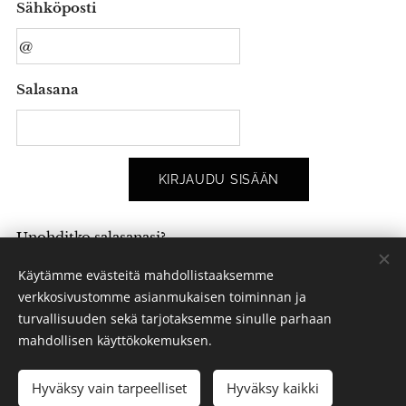
Sähköposti
Salasana
KIRJAUDU SISÄÄN
Unohditko salasanasi?
Käytämme evästeitä mahdollistaaksemme
verkkosivustomme asianmukaisen toiminnan ja
turvallisuuden sekä tarjotaksemme sinulle parhaan
Kalle Euro - kalle.euro@me.com
mahdollisen käyttökokemuksen.
Kaikki oikeudet pidätetään 2024
Hyväksy vain tarpeelliset
Hyväksy kaikki
Luotu
Webnodella
Evästeet