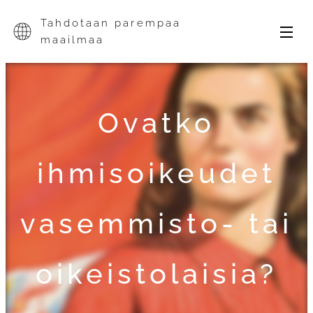
Tahdotaan parempaa
maailmaa
Ovatko
ihmisoikeudet
vasemmisto- tai
oikeistolaisia?