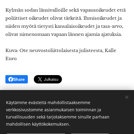
Kylmän sodan länsivalloille sekä vapausoikeudet että
poliittiset oikeudet olivat tärkeitä. Ihmisoikeudet ja
niiden myötä tietysti kansalaisoikeudet ja tasa-arvo,
olivat nimenomaan vapaan lännen ajamia ajatuksia.
Kuva: Ote neuvostoliittolaisesta julisteesta, Kalle
Euro
Share
Käytämme evästeitä mahdollistaaksemme
verkkosivustomme asianmukaisen toiminnan ja
turvallisuuden sekä tarjotaksemme sinulle parhaan
Kalle Euro - kalle.euro@me.com
mahdollisen käyttökokemuksen.
Kaikki oikeudet pidätetään 2024