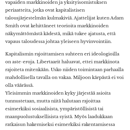
vapaiden markkinoiden ja yksityisomistuksen
periaatteita, jotka ovat kapitalistisen
talousjärjestelmän kulmakiviä. Ajattelijat kuten Adam
Smith ovat kehittäneet teorioita markkinoiden
näkymättömästä kädestä, mikä tukee ajatusta, että
vapaus taloudessa johtaa yleiseen hyvinvointiin.
Kapitalismin rajoittamisen suhteen eri ideologioilla
on aste-eroja. Libertaarit haluavat, ettei markkinota
rajoiteta mitenkään. Usko niiden toimintaan parhaalla
mahdollisella tavalla on vakaa. Miljoon kärpästä ei voi
olla väärässä.
Yleisimmin markkinoiden kyky järjestää asioita
tunnustetaan, mutta niitä halutaan rajoittaa
esimerkiksi sosiaalisista, ympäristöllisistä tai
maanpuolustuksellisista syistä. Myös laadukkaan
ratkaisun hakemiseksi esimerkiksi rakentamisessa