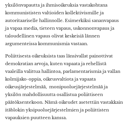
yksilönvapautta ja ihmisoikeuksia vastakohtana
kommunististen valtioiden kollektivismille ja
autoritaariselle hallinnolle. Esimerkiksi sananvapaus
ja vapaa media, tieteen vapaus, uskonnonvapaus ja
taloudellinen vapaus olivat keskeisiä lännen
argumenteissa kommunismia vastaan.
Poliittisesta oikeuksista taas länsivallat painottivat
demokratian arvoja, kuten vapaata ja rehellistä
vaaleilla valittua hallintoa, parlamentarismia ja vallan
kolmijako-oppia, oikeusvaltiota ja vapaata
oikeusjärjestelmää, monipuoluejärjestelmää ja
yksilön mahdollisuutta osallistua poliittiseen
päätöksentekoon. Nämä oikeudet asetettiin vastakkain
itäblokin yksipuoluejärjestelmien ja poliittisten
vapauksien puutteen kanssa.