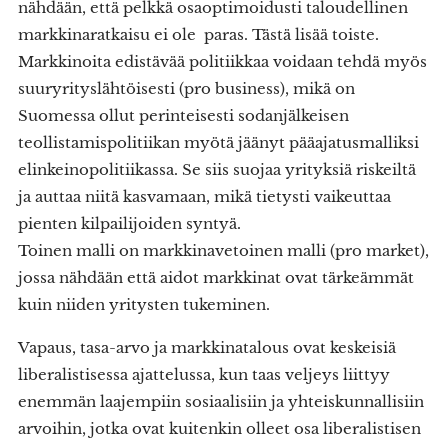
nähdään, että pelkkä osaoptimoidusti taloudellinen
markkinaratkaisu ei ole paras. Tästä lisää toiste.
Markkinoita edistävää politiikkaa voidaan tehdä myös
suuryrityslähtöisesti (pro business), mikä on
Suomessa ollut perinteisesti sodanjälkeisen
teollistamispolitiikan myötä jäänyt pääajatusmalliksi
elinkeinopolitiikassa. Se siis suojaa yrityksiä riskeiltä
ja auttaa niitä kasvamaan, mikä tietysti vaikeuttaa
pienten kilpailijoiden syntyä.
Toinen malli on markkinavetoinen malli (pro market),
jossa nähdään että aidot markkinat ovat tärkeämmät
kuin niiden yritysten tukeminen.
Vapaus, tasa-arvo ja markkinatalous ovat keskeisiä
liberalistisessa ajattelussa, kun taas veljeys liittyy
enemmän laajempiin sosiaalisiin ja yhteiskunnallisiin
arvoihin, jotka ovat kuitenkin olleet osa liberalistisen