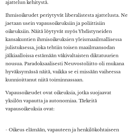
ajattelun kehitystä.
Ihmisoikeudet periytyvät liberalistesta ajattelusta. Ne
jaetaan usein vapausoikeuksiin ja poliittisiin
oikeuksiin. Näitä löytyvät myös Yhdistyneiden
kansakuntien ihmisoikeuksien yleismaailmallisessa
julistuksessa, joka tehtiin toisen maailmansodan
jälkiaalloissa estämään väkivaltaisten diktatuurien
nousua. Paradoksaalisesti Neuvostoliitto oli mukana
hyväksymässä näitä, vaikka se ei missään vaiheessa
kunnioittanut niitä toiminnassaan.
Vapausoikeudet ovat oikeuksia, jotka suojaavat
yksilön vapautta ja autonomiaa. Tärkeitä
vapausoikeuksia ovat:
- Oikeus elämään, vapauteen ja henkilökohtaiseen