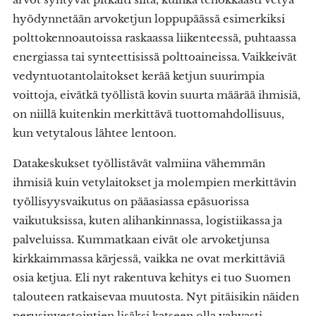
hyödynnetään arvoketjun loppupäässä esimerkiksi
polttokennoautoissa raskaassa liikenteessä, puhtaassa
energiassa tai synteettisissä polttoaineissa. Vaikkeivät
vedyntuotantolaitokset kerää ketjun suurimpia
voittoja, eivätkä työllistä kovin suurta määrää ihmisiä,
on niillä kuitenkin merkittävä tuottomahdollisuus,
kun vetytalous lähtee lentoon.
Datakeskukset työllistävät valmiina vähemmän
ihmisiä kuin vetylaitokset ja molempien merkittävin
työllisyysvaikutus on pääasiassa epäsuorissa
vaikutuksissa, kuten alihankinnassa, logistiikassa ja
palveluissa. Kummatkaan eivät ole arvoketjunsa
kirkkaimmassa kärjessä, vaikka ne ovat merkittäviä
osia ketjua. Eli nyt rakentuva kehitys ei tuo Suomen
talouteen ratkaisevaa muutosta. Nyt pitäisikin näiden
perusinvestointien lisäksi katseen olla vahvasti