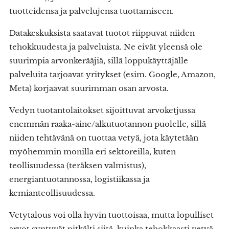
tuotteidensa ja palvelujensa tuottamiseen.
Datakeskuksista saatavat tuotot riippuvat niiden
tehokkuudesta ja palveluista. Ne eivät yleensä ole
suurimpia arvonkerääjiä, sillä loppukäyttäjälle
palveluita tarjoavat yritykset (esim. Google, Amazon,
Meta) korjaavat suurimman osan arvosta.
Vedyn tuotantolaitokset sijoittuvat arvoketjussa
enemmän raaka-aine/alkutuotannon puolelle, sillä
niiden tehtävänä on tuottaa vetyä, jota käytetään
myöhemmin monilla eri sektoreilla, kuten
teollisuudessa (teräksen valmistus),
energiantuotannossa, logistiikassa ja
kemianteollisuudessa.
Vetytalous voi olla hyvin tuottoisaa, mutta lopulliset
arvot syntyvät pitkälti siitä, kuinka tehokkaasti vetyä