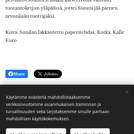
tuotantoketjun yläpäässä, jottei Suomi jää pienen
arvonlisän tuottajaksi.
Kuva: Sunilan lakkautettu paperitehdas, Kotka. Kalle
Euro
Share
Käytämme evästeitä mahdollistaaksemme
verkkosivustomme asianmukaisen toiminnan ja
turvallisuuden sekä tarjotaksemme sinulle parhaan
Kalle Euro - kalle.euro@me.com
mahdollisen käyttökokemuksen.
Kaikki oikeudet pidätetään 2024