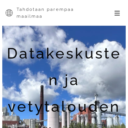
Tahdotaan parempaa
maailmaa
Datakeskuste
n ja
vetytalouden