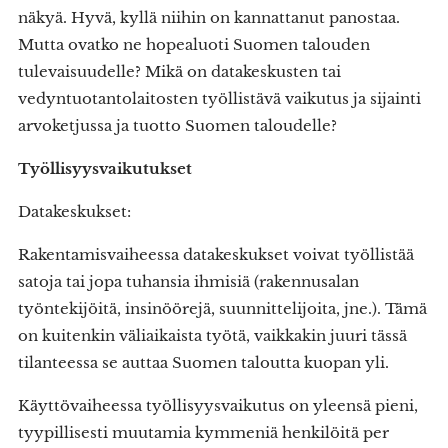
näkyä. Hyvä, kyllä niihin on kannattanut panostaa.
Mutta ovatko ne hopealuoti Suomen talouden
tulevaisuudelle? Mikä on datakeskusten tai
vedyntuotantolaitosten työllistävä vaikutus ja sijainti
arvoketjussa ja tuotto Suomen taloudelle?
Työllisyysvaikutukset
Datakeskukset:
Rakentamisvaiheessa datakeskukset voivat työllistää
satoja tai jopa tuhansia ihmisiä (rakennusalan
työntekijöitä, insinöörejä, suunnittelijoita, jne.). Tämä
on kuitenkin väliaikaista työtä, vaikkakin juuri tässä
tilanteessa se auttaa Suomen taloutta kuopan yli.
Käyttövaiheessa työllisyysvaikutus on yleensä pieni,
tyypillisesti muutamia kymmeniä henkilöitä per