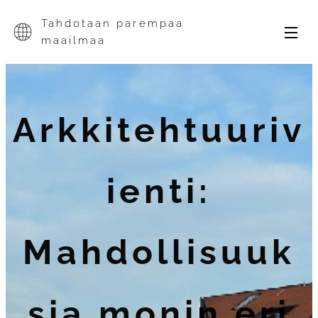
Tahdotaan parempaa
maailmaa
Arkkitehtuuriv
ienti:
Mahdollisuuk
sia monin eri