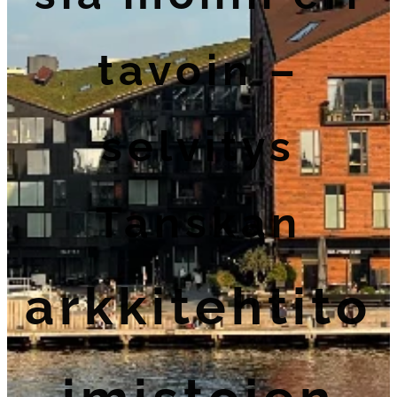
tavoin –
selvitys
Tanskan
arkkitehtito