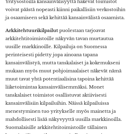
Yritysostoilla kansainvälisyyttä hakevat toimistot
voivat päästä nopeasti kiinni paikallisiin verkostoihin
ja osaamiseen sekä kehittää kansainvälistä osaamista.
Arkkitehtuurikilpailut
puolestaan tarjoavat
arkkitehtitoimistoille näkyvän tavan murtautua
uusille markkinoille. Kilpailuja on Suomessa
perinteisesti pidetty jopa ainoana tapana
kansainvälistyä, mutta tanskalaiset ja kokemukseni
mukaan myös muut pohjoimaalaiset näkevät nämä
muut tavat yhtä potentiaalisina tapoina kehittää
liiketoimintaa kansainvälisemmäksi. Monet
tanskalaiset toimistot osallistuvat aktiivisesti
kansainvälisiin kilpailuihin. Näissä kilpailuissa
menestyminen tuo yritykselle myös mainetta ja
mahdollisesti lisää näkyvyyttä uusilla markkinoilla.
Suomalaisille arkkitehtitoimistoille tällainen