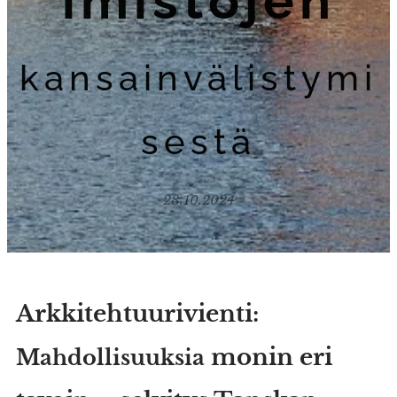
imistojen
kansainvälistymi
sestä
28.10.2024
Arkkitehtuurivienti:
monin eri
Mahdollisuuksia