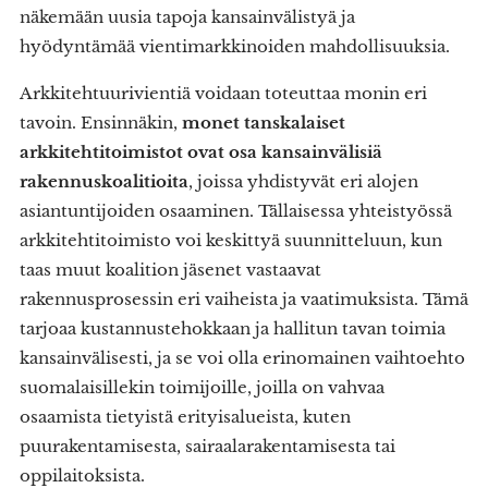
näkemään uusia tapoja kansainvälistyä ja
hyödyntämää vientimarkkinoiden mahdollisuuksia.
Arkkitehtuurivientiä voidaan toteuttaa monin eri
tavoin. Ensinnäkin,
monet tanskalaiset
arkkitehtitoimistot ovat osa kansainvälisiä
rakennuskoalitioita
, joissa yhdistyvät eri alojen
asiantuntijoiden osaaminen. Tällaisessa yhteistyössä
arkkitehtitoimisto voi keskittyä suunnitteluun, kun
taas muut koalition jäsenet vastaavat
rakennusprosessin eri vaiheista ja vaatimuksista. Tämä
tarjoaa kustannustehokkaan ja hallitun tavan toimia
kansainvälisesti, ja se voi olla erinomainen vaihtoehto
suomalaisillekin toimijoille, joilla on vahvaa
osaamista tietyistä erityisalueista, kuten
puurakentamisesta, sairaalarakentamisesta tai
oppilaitoksista.