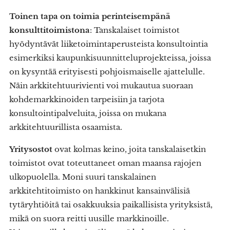
Toinen tapa on toimia perinteisempänä
konsulttitoimistona
: Tanskalaiset toimistot
hyödyntävät liiketoimintaperusteista konsultointia
esimerkiksi kaupunkisuunnitteluprojekteissa, joissa
on kysyntää erityisesti pohjoismaiselle ajattelulle.
Näin arkkitehtuurivienti voi mukautua suoraan
kohdemarkkinoiden tarpeisiin ja tarjota
konsultointipalveluita, joissa on mukana
arkkitehtuurillista osaamista.
Yritysostot
ovat kolmas keino, joita tanskalaisetkin
toimistot ovat toteuttaneet oman maansa rajojen
ulkopuolella. Moni suuri tanskalainen
arkkitehtitoimisto on hankkinut kansainvälisiä
tytäryhtiöitä tai osakkuuksia paikallisista yrityksistä,
mikä on suora reitti uusille markkinoille.